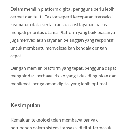
Dalam memilih platform digital, pengguna perlu lebih
cermat dan teliti. Faktor seperti kecepatan transaksi,
keamanan data, serta transparansi layanan harus
menjadi prioritas utama. Platform yang baik biasanya
juga menyediakan layanan pelanggan yang responsif
untuk membantu menyelesaikan kendala dengan
cepat.
Dengan memilih platform yang tepat, pengguna dapat
menghindari berbagai risiko yang tidak diinginkan dan
menikmati pengalaman digital yang lebih optimal.
Kesimpulan
Kemajuan teknologi telah membawa banyak
perubahan dalam sistem transaksi digital, termasuk