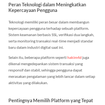
Peran Teknologi dalam Meningkatkan
Kepercayaan Pengguna
Teknologi memiliki peran besar dalam membangun
kepercayaan pengguna terhadap sebuah platform.
Sistem keamanan berbasis SSL, verifikasi dua langkah,
serta monitoring transaksi real-time menjadi standar
baru dalam industri digital saat ini.
Selain itu, beberapa platform seperti
hakim4d
juga
dikenal mengedepankan sistem transaksi yang
responsif dan stabil, sehingga pengguna dapat
merasakan pengalaman yang lebih lancar dalam setiap
aktivitas yang dilakukan.
Pentingnya Memilih Platform yang Tepat