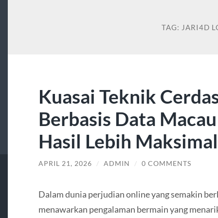
TAG:
JARI4D 
Kuasai Teknik Cerda
Berbasis Data Macau
Hasil Lebih Maksimal
APRIL 21, 2026
/
ADMIN
/
0 COMMENTS
Dalam dunia perjudian online yang semakin berk
menawarkan pengalaman bermain yang menarik 