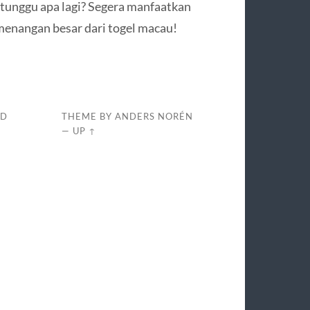
tunggu apa lagi? Segera manfaatkan
menangan besar dari togel macau!
ND
THEME BY
ANDERS NORÉN
—
UP ↑