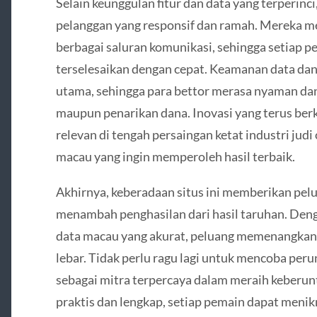
Selain keunggulan fitur dan data yang terperinci
pelanggan yang responsif dan ramah. Mereka m
berbagai saluran komunikasi, sehingga setiap p
terselesaikan dengan cepat. Keamanan data dan 
utama, sehingga para bettor merasa nyaman dan
maupun penarikan dana. Inovasi yang terus b
relevan di tengah persaingan ketat industri judi
macau yang ingin memperoleh hasil terbaik.
Akhirnya, keberadaan situs ini memberikan pelua
menambah penghasilan dari hasil taruhan. Denga
data macau yang akurat, peluang memenangkan
lebar. Tidak perlu ragu lagi untuk mencoba pe
sebagai mitra terpercaya dalam meraih keberuntu
praktis dan lengkap, setiap pemain dapat men