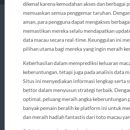
dikenal karena kemudahan akses dan berbagai 
memuaskan semua penggemar taruhan. Dengan fi
aman, para pengguna dapat mengakses berbagai
memastikan mereka selalu mendapatkan update 
data macau secara real-time. Keunggulan ini men
pilihan utama bagi mereka yang ingin meraih k
Keberhasilan dalam memprediksi keluaran maca
keberuntungan, tetapi juga pada analisis data m
Situs ini menyediakan informasi lengkap serta 
bettor dalam menyusun strategi terbaik. Deng
optimal, peluang meraih angka keberuntungan pu
banyak pemain beralih ke platform ini untuk 
dan meraih hadiah fantastis dari toto macau yang