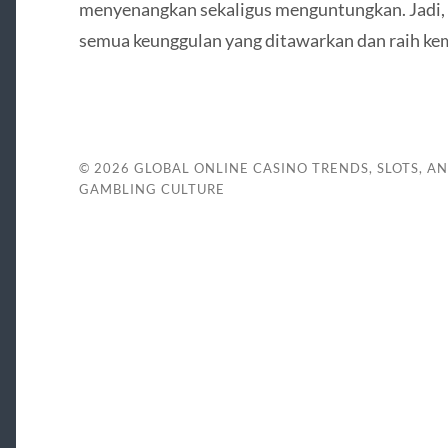
menyenangkan sekaligus menguntungkan. Jadi, 
semua keunggulan yang ditawarkan dan raih ke
© 2026
GLOBAL ONLINE CASINO TRENDS, SLOTS, A
GAMBLING CULTURE