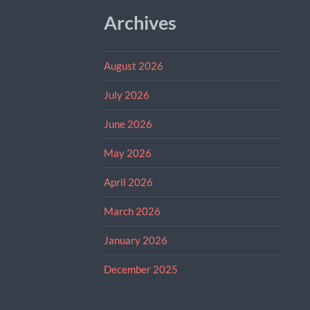
Archives
August 2026
July 2026
June 2026
May 2026
April 2026
March 2026
January 2026
December 2025