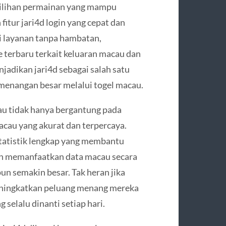
pilihan permainan yang mampu
tur jari4d login yang cepat dan
 layanan tanpa hambatan,
terbaru terkait keluaran macau dan
jadikan jari4d sebagai salah satu
emenangan besar melalui togel macau.
u tidak hanya bergantung pada
acau yang akurat dan terpercaya.
statistik lengkap yang membantu
an memanfaatkan data macau secara
n semakin besar. Tak heran jika
meningkatkan peluang menang mereka
 selalu dinanti setiap hari.