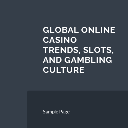
GLOBAL ONLINE
CASINO
TRENDS, SLOTS,
AND GAMBLING
CULTURE
Sample Page