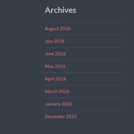
Archives
August 2026
July 2026
June 2026
May 2026
April 2026
March 2026
January 2026
December 2025