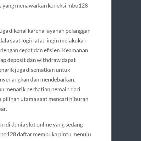
tus yang menawarkan koneksi mbo128
uga dikenal karena layanan pelanggan
ala saat login atau ingin melakukan
 dengan cepat dan efisien. Keamanan
tiap deposit dan withdraw dapat
menarik juga disematkan untuk
enyenangkan dan mendebarkan.
pu menarik perhatian pemain dari
a pilihan utama saat mencari hiburan
ar.
n di dunia slot online yang sedang
 mbo128 daftar membuka pintu menuju