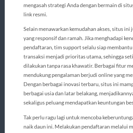
mengasah strategi Anda dengan bermain di si
link resmi.
Selain menawarkan kemudahan akses, situs ini j
yang responsif dan ramah. Jika menghadapi kend
pendaftaran, tim support selalu siap membantu
transaksi menjadi prioritas utama, sehingga se
dilakukan tanpa rasa khawatir. Berbagai fitur 
mendukung pengalaman berjudi online yang m
Dengan berbagai inovasi terbaru, situs ini mam
berbagai usia dan latar belakang, menjadikanny
sekaligus peluang mendapatkan keuntungan bes
Tak perlu ragu lagi untuk mencoba keberuntunga
naik daun ini. Melakukan pendaftaran melalui