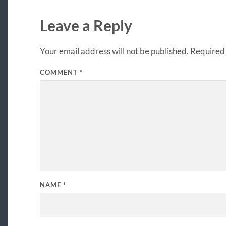
Leave a Reply
Your email address will not be published.
Required 
COMMENT
*
NAME
*