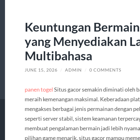
Keuntungan Bermain 
yang Menyediakan L
Multibahasa
JUNE 15, 2026
/
ADMIN
/
0 COMMENTS
panen togel
Situs gacor semakin diminati oleh b
meraih kemenangan maksimal. Keberadaan pla
mengakses berbagai jenis permainan dengan pelu
seperti server stabil, sistem keamanan terperca
membuat pengalaman bermain jadi lebih nyam
pilihan game menarik, situs gacor mampu meme