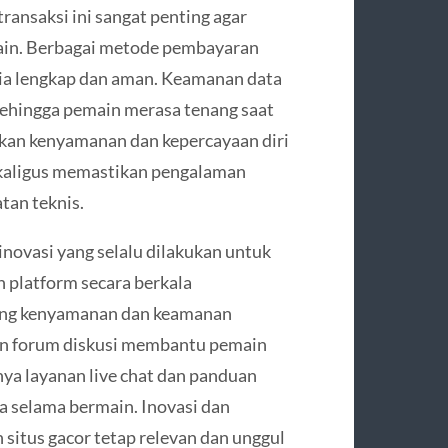
ansaksi ini sangat penting agar
main. Berbagai metode pembayaran
edia lengkap dan aman. Keamanan data
 sehingga pemain merasa tenang saat
rikan kenyamanan dan kepercayaan diri
ekaligus memastikan pengalaman
tan teknis.
inovasi yang selalu dilakukan untuk
platform secara berkala
kung kenyamanan dan keamanan
dan forum diskusi membantu pemain
ya layanan live chat dan panduan
 selama bermain. Inovasi dan
 situs gacor tetap relevan dan unggul