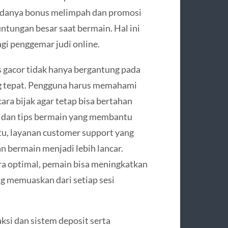
 adanya bonus melimpah dan promosi
tungan besar saat bermain. Hal ini
gi penggemar judi online.
 gacor tidak hanya bergantung pada
ng tepat. Pengguna harus memahami
a bijak agar tetap bisa bertahan
 dan tips bermain yang membantu
tu, layanan customer support yang
n bermain menjadi lebih lancar.
ra optimal, pemain bisa meningkatkan
g memuaskan dari setiap sesi
aksi dan sistem deposit serta