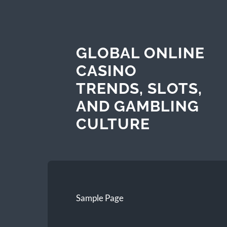
GLOBAL ONLINE
CASINO
TRENDS, SLOTS,
AND GAMBLING
CULTURE
Sample Page