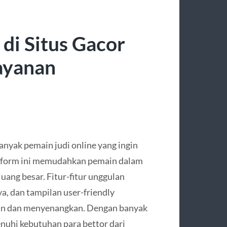
di Situs Gacor
ayanan
anyak pemain judi online yang ingin
tform ini memudahkan pemain dalam
ang besar. Fitur-fitur unggulan
ya, dan tampilan user-friendly
an dan menyenangkan. Dengan banyak
nuhi kebutuhan para bettor dari