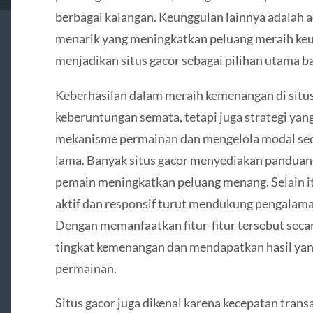
berbagai kalangan. Keunggulan lainnya adalah
menarik yang meningkatkan peluang meraih keun
menjadikan situs gacor sebagai pilihan utama ba
Keberhasilan dalam meraih kemenangan di situs
keberuntungan semata, tetapi juga strategi ya
mekanisme permainan dan mengelola modal secar
lama. Banyak situs gacor menyediakan panduan
pemain meningkatkan peluang menang. Selain i
aktif dan responsif turut mendukung pengalama
Dengan memanfaatkan fitur-fitur tersebut seca
tingkat kemenangan dan mendapatkan hasil yan
permainan.
Situs gacor juga dikenal karena kecepatan trans