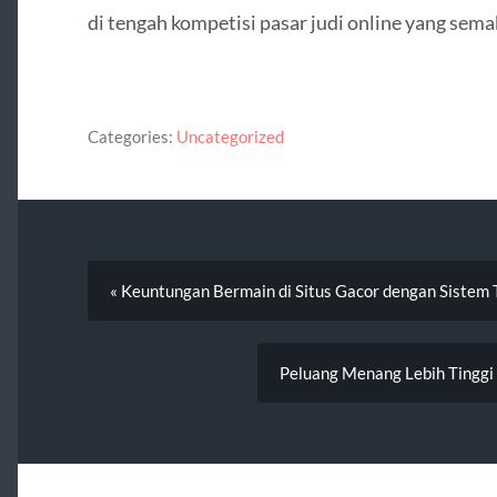
di tengah kompetisi pasar judi online yang semak
Categories:
Uncategorized
« Keuntungan Bermain di Situs Gacor dengan Sistem
Peluang Menang Lebih Tinggi 