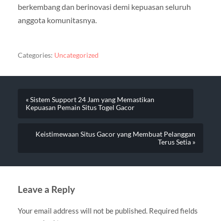
berkembang dan berinovasi demi kepuasan seluruh
anggota komunitasnya.
Categories:
Uncategorized
« Sistem Support 24 Jam yang Memastikan
Kepuasan Pemain Situs Togel Gacor
Keistimewaan Situs Gacor yang Membuat Pelanggan
Terus Setia »
Leave a Reply
Your email address will not be published.
Required fields