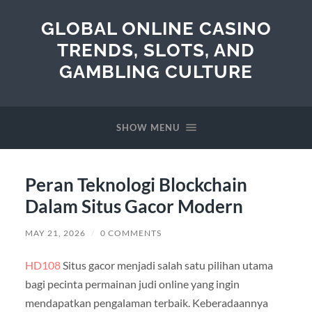
GLOBAL ONLINE CASINO
TRENDS, SLOTS, AND
GAMBLING CULTURE
SHOW MENU
Peran Teknologi Blockchain
Dalam Situs Gacor Modern
MAY 21, 2026
/
0 COMMENTS
HD108
Situs gacor menjadi salah satu pilihan utama
bagi pecinta permainan judi online yang ingin
mendapatkan pengalaman terbaik. Keberadaannya