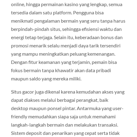
online, hingga permainan kasino yang lengkap, semua
tersedia dalam satu platform. Pengguna bisa
menikmati pengalaman bermain yang seru tanpa harus
berpindah-pindah situs, sehingga efisiensi waktu dan
energi tetap terjaga. Selain itu, keberadaan bonus dan
promosi menarik selalu menjadi daya tarik tersendiri
yang mampu meningkatkan peluang kemenangan.
Dengan fitur keamanan yang terjamin, pemain bisa
fokus bermain tanpa khawatir akan data pribadi
maupun saldo yang mereka miliki.
Situs gacor juga dikenal karena kemudahan akses yang
dapat diakses melalui berbagai perangkat, baik
desktop maupun ponsel pintar. Antarmuka yang user-
friendly memudahkan siapa saja untuk memahami
langkah-langkah bermain dan melakukan transaksi.
Sistem deposit dan penarikan yang cepat serta tidak