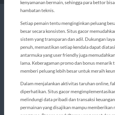
kenyamanan bermain, sehingga para bettor bisa
hambatan teknis.
Setiap pemain tentu menginginkan peluang be
besar secara konsisten. Situs gacor memudahka
sistem yang transparan dan adil. Dukungan la
penuh, memastikan setiap kendala dapat diatasi
antarmuka yang user friendly juga memudahkan
lama. Keberagaman promo dan bonus menarik tu
memberi peluang lebih besar untuk meraih keu
Dalam menjalankan aktivitas taruhan online, f
diperhatikan. Situs gacor mengimplementasikan
melindungi data pribadi dan transaksi keuangan. 
permainan yang disajikan mampu memberikan ra