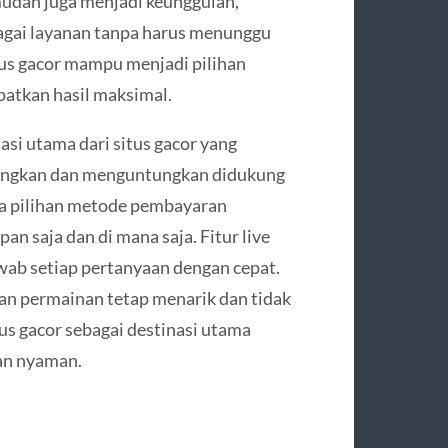
mudah juga menjadi keunggulan,
agai layanan tanpa harus menunggu
tus gacor mampu menjadi pilihan
patkan hasil maksimal.
si utama dari situs gacor yang
angkan dan menguntungkan didukung
nya pilihan metode pembayaran
 saja dan di mana saja. Fitur live
ab setiap pertanyaan dengan cepat.
kan permainan tetap menarik dan tidak
s gacor sebagai destinasi utama
an nyaman.