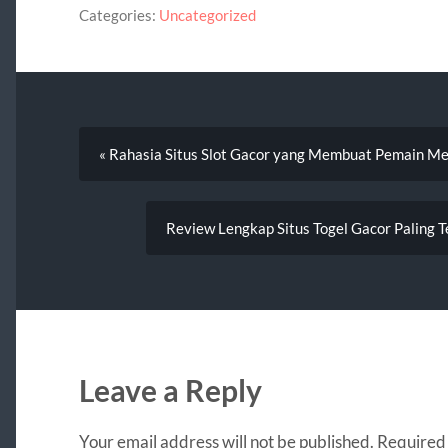
Categories:
Uncategorized
« Rahasia Situs Slot Gacor yang Membuat Pemain Me
Review Lengkap Situs Togel Gacor Paling T
Leave a Reply
Your email address will not be published.
Required 