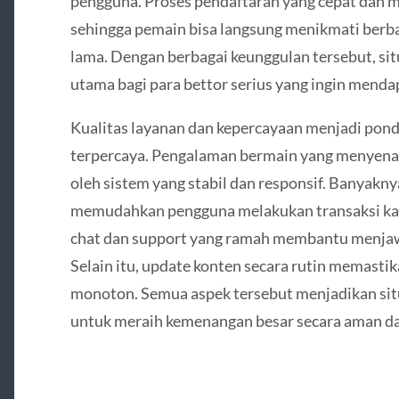
pengguna. Proses pendaftaran yang cepat dan 
sehingga pemain bisa langsung menikmati berb
lama. Dengan berbagai keunggulan tersebut, si
utama bagi para bettor serius yang ingin menda
Kualitas layanan dan kepercayaan menjadi ponda
terpercaya. Pengalaman bermain yang menyen
oleh sistem yang stabil dan responsif. Banyak
memudahkan pengguna melakukan transaksi kapan
chat dan support yang ramah membantu menjaw
Selain itu, update konten secara rutin memasti
monoton. Semua aspek tersebut menjadikan situ
untuk meraih kemenangan besar secara aman d