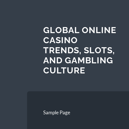
GLOBAL ONLINE
CASINO
TRENDS, SLOTS,
AND GAMBLING
CULTURE
Sample Page