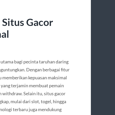
 Situs Gacor
nal
n utama bagi pecinta taruhan daring
guntungkan. Dengan berbagai fitur
mpu memberikan kepuasan maksimal
i yang terjamin membuat pemain
ithdraw. Selain itu, situs gacor
p, mulai dari slot, togel, hingga
knologi terbaru juga mendukung