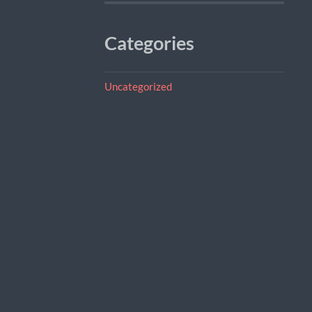
Categories
Uncategorized