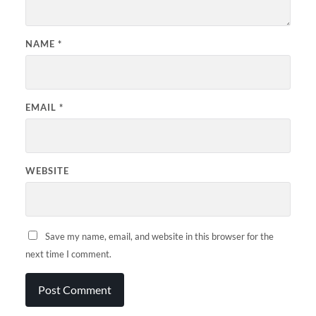
NAME
*
EMAIL
*
WEBSITE
Save my name, email, and website in this browser for the
next time I comment.