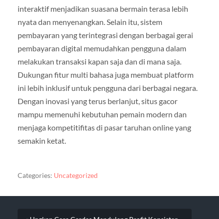
interaktif menjadikan suasana bermain terasa lebih
nyata dan menyenangkan. Selain itu, sistem
pembayaran yang terintegrasi dengan berbagai gerai
pembayaran digital memudahkan pengguna dalam
melakukan transaksi kapan saja dan di mana saja.
Dukungan fitur multi bahasa juga membuat platform
ini lebih inklusif untuk pengguna dari berbagai negara.
Dengan inovasi yang terus berlanjut, situs gacor
mampu memenuhi kebutuhan pemain modern dan
menjaga kompetitifitas di pasar taruhan online yang
semakin ketat.
Categories:
Uncategorized