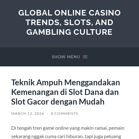
GLOBAL ONLINE CASINO
TRENDS, SLOTS, AND
GAMBLING CULTURE
SHOW MENU
Teknik Ampuh Menggandakan
Kemenangan di Slot Dana dan
Slot Gacor dengan Mudah
MARCH 13, 2026
/
0 COMMENTS
Di tengah tren game online yang makin ramai, pemain
sekarang nggak cuma cari hiburan, tapi juga peluang