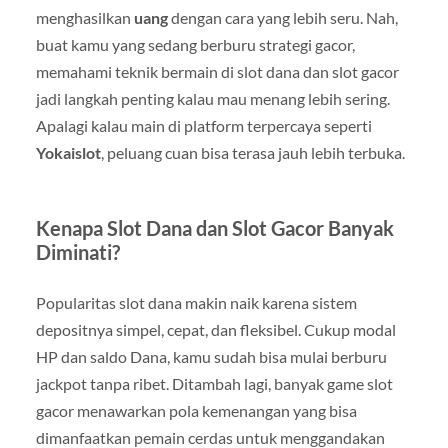
menghasilkan
uang
dengan cara yang lebih seru. Nah,
buat kamu yang sedang berburu strategi gacor,
memahami teknik bermain di slot dana dan slot gacor
jadi langkah penting kalau mau menang lebih sering.
Apalagi kalau main di platform terpercaya seperti
Yokaislot
, peluang cuan bisa terasa jauh lebih terbuka.
Kenapa Slot Dana dan Slot Gacor Banyak
Diminati?
Popularitas slot dana makin naik karena sistem
depositnya simpel, cepat, dan fleksibel. Cukup modal
HP dan saldo Dana, kamu sudah bisa mulai berburu
jackpot tanpa ribet. Ditambah lagi, banyak game slot
gacor menawarkan pola kemenangan yang bisa
dimanfaatkan pemain cerdas untuk menggandakan