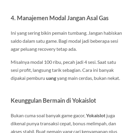
4. Manajemen Modal Jangan Asal Gas
Ini yang sering bikin pemain tumbang. Jangan habiskan
saldo dalam satu game. Bagi modal jadi beberapa sesi
agar peluang recovery tetap ada.
Misalnya modal 100 ribu, pecah jadi 4 sesi. Saat satu
sesi profit, langsung tarik sebagian. Cara ini banyak
dipakai pemburu
uang
yang main cerdas, bukan nekat.
Keunggulan Bermain di Yokaislot
Bukan cuma soal banyak game gacor,
Yokaislot
juga
dikenal punya transaksi cepat, bonus melimpah, dan
akses stabil. Buat pemain yang cari kenyamanan plus