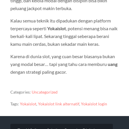
tinggi, dan kelola modal dengan disiplin bisa bikin
peluang jackpot makin terbuka.
Kalau semua teknik itu dipadukan dengan platform
terpercaya seperti
Yokaislot
, potensi menang bisa naik
berkali-kali lipat. Sekarang tinggal seberapa berani
kamu main cerdas, bukan sekadar main keras.
Karena di dunia slot, yang cuan besar biasanya bukan
yang modal besar… tapi yang tahu cara memburu
uang
dengan strategi paling gacor.
Categories:
Uncategorized
Tags:
Yokaislot
,
Yokaislot link alternatif
,
Yokaislot login