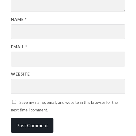
NAME
*
EMAIL
*
WEBSITE
Save my name, email, and website in this browser for the
next time I comment.