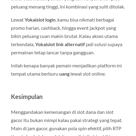
peluang menang tinggi, ini kombinasi yang sulit ditolak.
Lewat
Yokaislot login
, kamu bisa nikmati berbagai
promo harian, cashback, hingga event jackpot yang
bikin peluang cuan makin brutal. Kalau akses utama
terkendala,
Yokaislot link alternatif
jadi solusi supaya
permainan tetap lancar tanpa gangguan.
Inilah kenapa banyak pemain menjadikan platform ini
tempat utama berburu
uang
lewat slot online.
Kesimpulan
Menggandakan kemenangan di slot dana dan slot
gacor itu bukan mimpi kalau pakai strategi yang tepat.
Main di jam gacor, gunakan pola spin efektif, pilih RTP